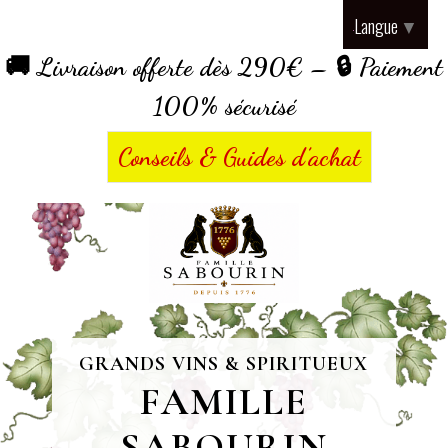
Panneau de gestion des cookies
Langue
▼
🚚 Livraison offerte dès 290€ – 🔒 Paiement
100% sécurisé
Conseils & Guides d’achat
GRANDS VINS & SPIRITUEUX
FAMILLE
SABOURIN