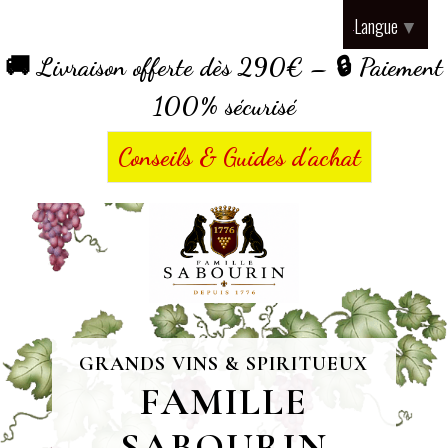
Panneau de gestion des cookies
Langue
▼
🚚 Livraison offerte dès 290€ – 🔒 Paiement
100% sécurisé
Conseils & Guides d’achat
GRANDS VINS & SPIRITUEUX
FAMILLE
SABOURIN