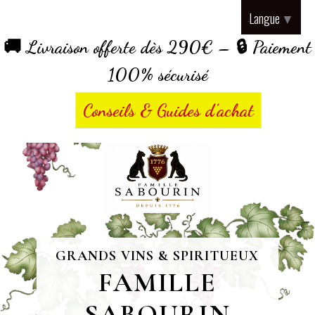
Panneau de gestion des cookies
Langue
▼
🚚 Livraison offerte dès 290€ – 🔒 Paiement
100% sécurisé
Conseils & Guides d’achat
GRANDS VINS & SPIRITUEUX
FAMILLE
SABOURIN