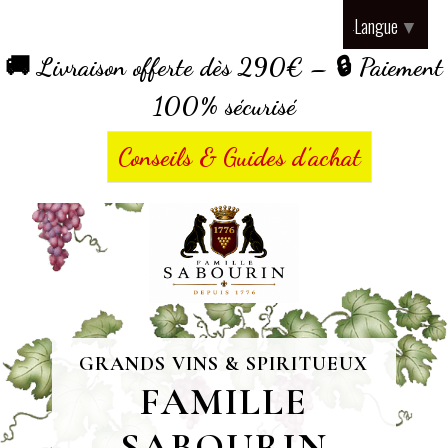
Panneau de gestion des cookies
Langue
▼
🚚 Livraison offerte dès 290€ – 🔒 Paiement
100% sécurisé
Conseils & Guides d’achat
GRANDS VINS & SPIRITUEUX
FAMILLE
SABOURIN