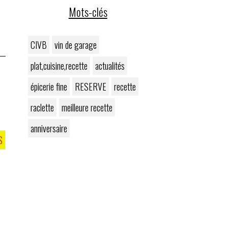
Mots-clés
CIVB
vin de garage
plat,cuisine,recette
actualités
épicerie fine
RESERVE
recette
raclette
meilleure recette
anniversaire
S