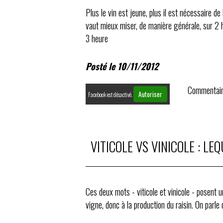
Plus le vin est jeune, plus il est nécessaire de
vaut mieux miser, de manière générale, sur 2 heures. Si c’est un grand Bordeaux, on conseillera même u
3 heure
Posté le 10/11/2012
Commentair
Autoriser
Facebook est désactivé.
VITICOLE VS VINICOLE : L
Ces deux mots - viticole et vinicole - posent une questi
vigne, donc à la production du raisin. On parle de