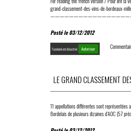
For reading the french version / Pour lire la version française : http://alexissabou
grand-classement-des-vins-de-bordeaux-mil
——————————————————————————————– We had 
anno
Posté le 03/12/2012
Commentair
Autoriser
Facebook est désactivé.
LE GRAND CLASSEMENT DE
11 appellations différentes sont représentées 
Bordelais de plusieurs dizaines d’AOC (57 préci
Posté le 03/12/2012