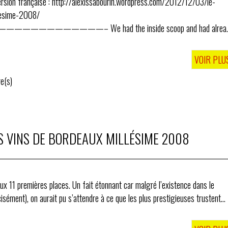
rin.wordpress.com/2012/12/03/le-
lesime-2008/
the inside scoop and had already
VOIR PLU
e(s)
S VINS DE BORDEAUX MILLÉSIME 2008
aux 11 premières places. Un fait étonnant car malgré l’existence dans le
sément), on aurait pu s’attendre à ce que les plus prestigieuses trustent...