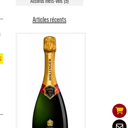
Accords mets-vins (9)
Articles récents
s
S