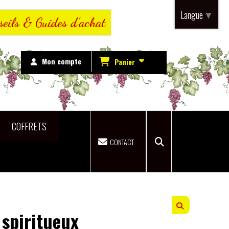
Langue
▼
seils & Guides d’achat
Mon compte
Panier
COFFRETS
CONTACT
 spiritueux