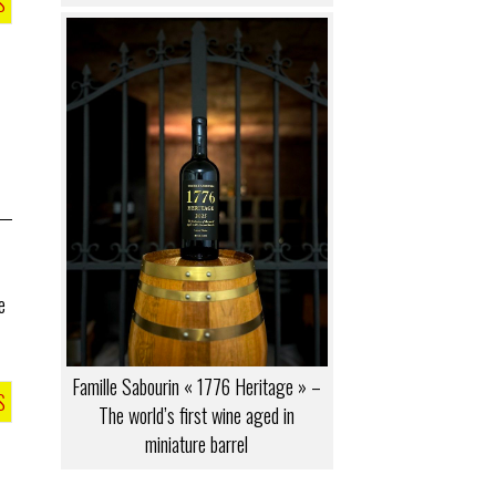
S
e
Famille Sabourin « 1776 Heritage » –
S
The world’s first wine aged in
miniature barrel