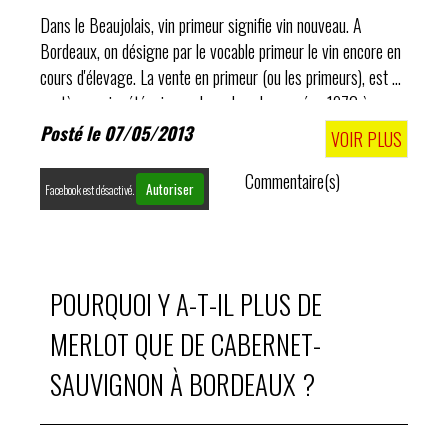
Dans le Beaujolais, vin primeur signifie vin nouveau. A
Bordeaux, on désigne par le vocable primeur le vin encore en
cours d'élevage. La vente en primeur (ou les primeurs), est un
système qui a été mis en place dans les années 1970 à
Bordeaux pour aider..
Posté le 07/05/2013
VOIR PLUS
Commentaire(s)
Autoriser
Facebook est désactivé.
POURQUOI Y A-T-IL PLUS DE
MERLOT QUE DE CABERNET-
SAUVIGNON À BORDEAUX ?