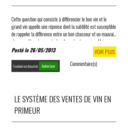
Cette question qui consiste à différencier le bon vin et le
grand vin appelle une réponse dont la subtilité est susceptible
de rappeler la différence entre un bon chasseur et un mauvais
chasseur. Une chose est sûre, il y a des bons vins. Mais
parmi eux...
Posté le 26/05/2013
VOIR PLUS
Commentaire(s)
Autoriser
Facebook est désactivé.
LE SYSTÈME DES VENTES DE VIN EN
PRIMEUR