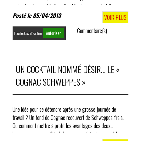
reviendra plus en détail sur l’architecture avec de jolies
photos, c'est prévu.
Posté le 05/04/2013
VOIR PLUS
Commentaire(s)
Autoriser
Facebook est désactivé.
UN COCKTAIL NOMMÉ DÉSIR… LE «
COGNAC SCHWEPPES »
Une idée pour se détendre après une grosse journée de
travail ? Un fond de Cognac recouvert de Schweppes frais.
Ou comment mettre à profit les avantages des deux
breuvages – sans pâtir de leurs inconvénients respectifs.