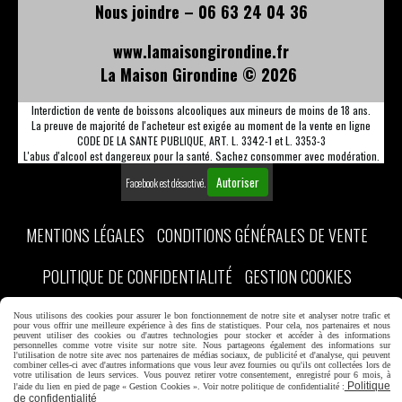
Nous joindre – 06 63 24 04 36
www.lamaisongirondine.fr
La Maison Girondine ©
2026
Interdiction de vente de boissons alcooliques aux mineurs de moins de 18 ans.
La preuve de majorité de l'acheteur est exigée au moment de la vente en ligne
CODE DE LA SANTE PUBLIQUE, ART. L. 3342-1 et L. 3353-3
L'abus d'alcool est dangereux pour la santé. Sachez consommer avec modération.
Autoriser
Facebook est désactivé.
MENTIONS LÉGALES
CONDITIONS GÉNÉRALES DE VENTE
POLITIQUE DE CONFIDENTIALITÉ
GESTION COOKIES
MON COMPTE
CRÉER UN SITE INTERNET
DISCOVER BORDEAUX
Nous utilisons des cookies pour assurer le bon fonctionnement de notre site et analyser notre trafic et
pour vous offrir une meilleure expérience à des fins de statistiques. Pour cela, nos partenaires et nous
peuvent utiliser des cookies ou d'autres technologies pour stocker et accéder à des informations
personnelles comme votre visite sur notre site. Nous partageons également des informations sur
l'utilisation de notre site avec nos partenaires de médias sociaux, de publicité et d'analyse, qui peuvent
combiner celles-ci avec d'autres informations que vous leur avez fournies ou qu'ils ont collectées lors de
votre utilisation de leurs services. Vous pouvez retirer votre consentement, enregistré pour 6 mois, à
Politique
l'aide du lien en pied de page « Gestion Cookies ». Voir notre politique de confidentialité :
de confidentialité