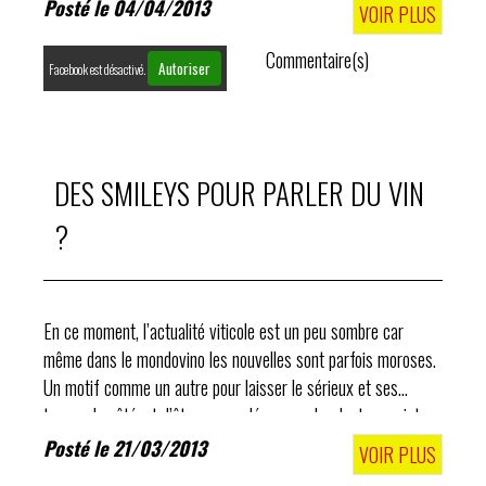
Posté le 04/04/2013
VOIR PLUS
Commentaire(s)
Autoriser
Facebook est désactivé.
DES SMILEYS POUR PARLER DU VIN
?
En ce moment, l’actualité viticole est un peu sombre car
même dans le mondovino les nouvelles sont parfois moroses.
Un motif comme un autre pour laisser le sérieux et ses
tracas de côté, et d’être un peu léger en abordant un sujet...
léger. Les smileys !
Posté le 21/03/2013
VOIR PLUS