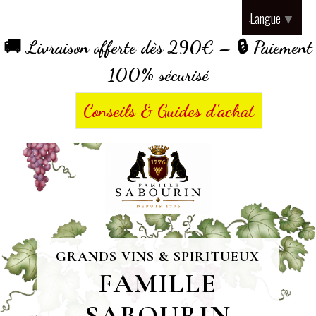
Panneau de gestion des cookies
Langue
▼
🚚 Livraison offerte dès 290€ – 🔒 Paiement
100% sécurisé
Conseils & Guides d’achat
GRANDS VINS & SPIRITUEUX
FAMILLE
SABOURIN