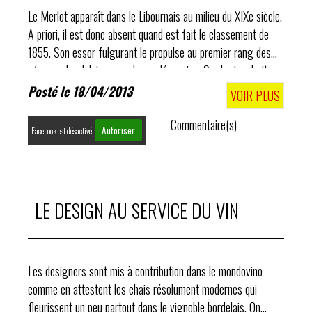
Le Merlot apparaît dans le Libournais au milieu du XIXe siècle.
A priori, il est donc absent quand est fait le classement de
1855. Son essor fulgurant le propulse au premier rang des
cépages bordelais en quelques décennies. Sur la rive droite,
le Merlot..
Posté le 18/04/2013
VOIR PLUS
Commentaire(s)
Autoriser
Facebook est désactivé.
LE DESIGN AU SERVICE DU VIN
Les designers sont mis à contribution dans le mondovino
comme en attestent les chais résolument modernes qui
fleurissent un peu partout dans le vignoble bordelais. On