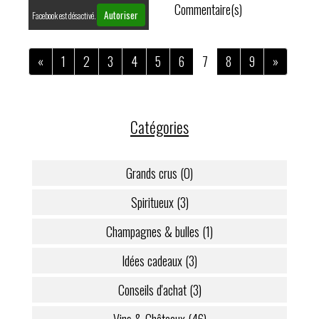
Commentaire(s)
Autoriser
Facebook est désactivé.
«
1
2
3
4
5
6
7
8
9
»
Catégories
Grands crus (0)
Spiritueux (3)
Champagnes & bulles (1)
Idées cadeaux (3)
Conseils d'achat (3)