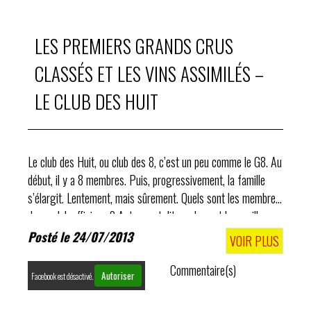
LES PREMIERS GRANDS CRUS
CLASSÉS ET LES VINS ASSIMILÉS –
LE CLUB DES HUIT
Le club des Huit, ou club des 8, c’est un peu comme le G8. Au
début, il y a 8 membres. Puis, progressivement, la famille
s’élargit. Lentement, mais sûrement. Quels sont les membres
de ce club officieux ? Autrement dit, quels sont les meilleurs
vins de...
Posté le 24/07/2013
VOIR PLUS
Commentaire(s)
Autoriser
Facebook est désactivé.