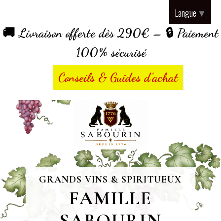
Panneau de gestion des cookies
Langue
▼
🚚 Livraison offerte dès 290€ – 🔒 Paiement
100% sécurisé
Conseils & Guides d’achat
GRANDS VINS & SPIRITUEUX
FAMILLE
SABOURIN