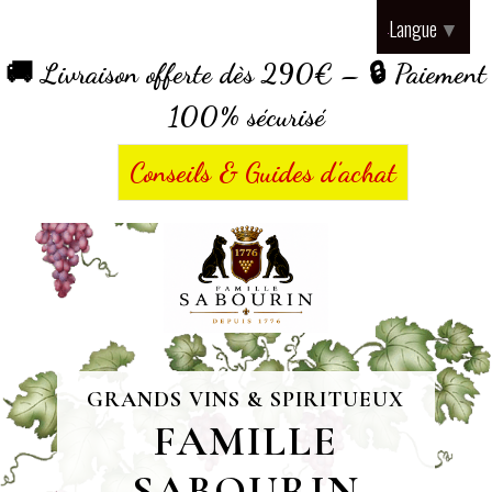
Panneau de gestion des cookies
Langue
▼
🚚 Livraison offerte dès 290€ – 🔒 Paiement
100% sécurisé
Conseils & Guides d’achat
GRANDS VINS & SPIRITUEUX
FAMILLE
SABOURIN