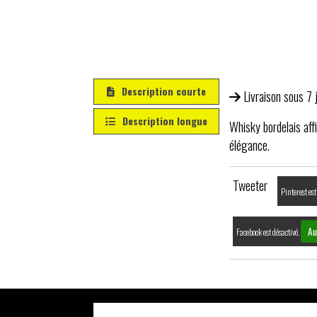
Description courte
Livraison sous 7 
Description longue
Whisky bordelais aff
élégance.
Tweeter
Pinterest est
Au
Facebook est désactivé.