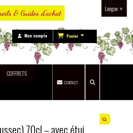
Langue
▼
seils & Guides d’achat
Mon compte
Panier
COFFRETS
CONTACT
ssec) 70cl – avec étui