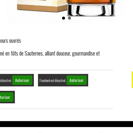
jours ouvrés
iné en fûts de Sauternes, alliant douceur, gourmandise et
Autoriser
Autoriser
 désactivé.
Facebook est désactivé.
toriser