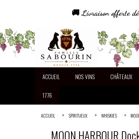
Panneau de gestion des cookies
🚚 Livraison offerte 
ACCUEIL
NOS VINS
CHÂTEAUX
1776
ACCUEIL
SPIRITUEUX
WHISKIES
MOON
MOON HARBOUR Dock 1 –