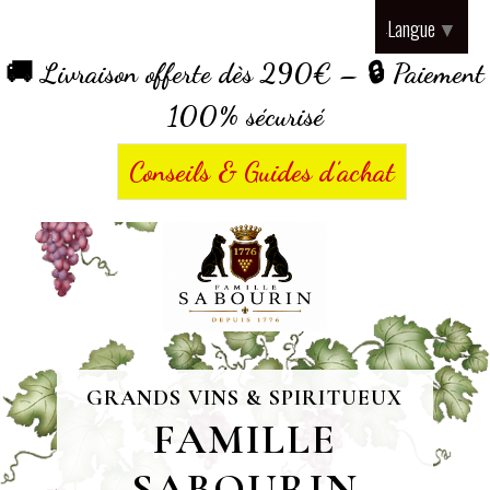
Panneau de gestion des cookies
Langue
▼
🚚 Livraison offerte dès 290€ – 🔒 Paiement
100% sécurisé
Conseils & Guides d’achat
GRANDS VINS & SPIRITUEUX
FAMILLE
SABOURIN