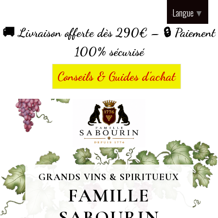
Panneau de gestion des cookies
Langue
▼
🚚 Livraison offerte dès 290€ – 🔒 Paiement
100% sécurisé
Conseils & Guides d’achat
GRANDS VINS & SPIRITUEUX
FAMILLE
SABOURIN