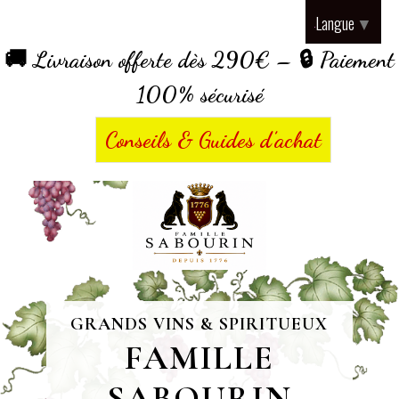
Panneau de gestion des cookies
Langue
▼
🚚 Livraison offerte dès 290€ – 🔒 Paiement
100% sécurisé
Conseils & Guides d’achat
GRANDS VINS & SPIRITUEUX
FAMILLE
SABOURIN