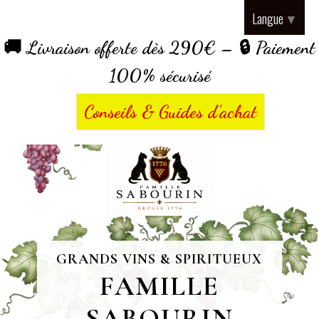
Panneau de gestion des cookies
Langue
▼
🚚 Livraison offerte dès 290€ – 🔒 Paiement
100% sécurisé
Conseils & Guides d’achat
GRANDS VINS & SPIRITUEUX
FAMILLE
SABOURIN