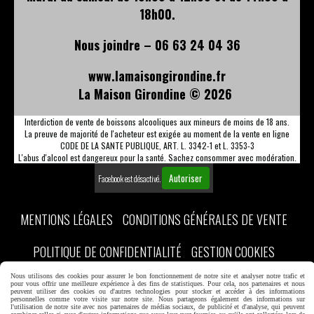
18h00.
Nous joindre – 06 63 24 04 36
www.lamaisongirondine.fr
La Maison Girondine ©
2026
Interdiction de vente de boissons alcooliques aux mineurs de moins de 18 ans.
La preuve de majorité de l'acheteur est exigée au moment de la vente en ligne
CODE DE LA SANTE PUBLIQUE, ART. L. 3342-1 et L. 3353-3
L'abus d'alcool est dangereux pour la santé. Sachez consommer avec modération.
Autoriser
Facebook est désactivé.
MENTIONS LÉGALES
CONDITIONS GÉNÉRALES DE VENTE
POLITIQUE DE CONFIDENTIALITÉ
GESTION COOKIES
Nous utilisons des cookies pour assurer le bon fonctionnement de notre site et analyser notre trafic et
MON COMPTE
CRÉER UN SITE INTERNET
DISCOVER BORDEAUX
pour vous offrir une meilleure expérience à des fins de statistiques. Pour cela, nos partenaires et nous
peuvent utiliser des cookies ou d'autres technologies pour stocker et accéder à des informations
personnelles comme votre visite sur notre site. Nous partageons également des informations sur
l'utilisation de notre site avec nos partenaires de médias sociaux, de publicité et d'analyse, qui peuvent