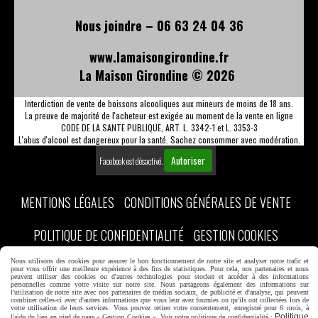
Nous joindre – 06 63 24 04 36
www.lamaisongirondine.fr
La Maison Girondine ©
2026
Interdiction de vente de boissons alcooliques aux mineurs de moins de 18 ans.
La preuve de majorité de l'acheteur est exigée au moment de la vente en ligne
CODE DE LA SANTE PUBLIQUE, ART. L. 3342-1 et L. 3353-3
L'abus d'alcool est dangereux pour la santé. Sachez consommer avec modération.
Autoriser
Facebook est désactivé.
MENTIONS LÉGALES
CONDITIONS GÉNÉRALES DE VENTE
POLITIQUE DE CONFIDENTIALITÉ
GESTION COOKIES
Nous utilisons des cookies pour assurer le bon fonctionnement de notre site et analyser notre trafic et
MON COMPTE
CRÉER UN SITE INTERNET
DISCOVER BORDEAUX
pour vous offrir une meilleure expérience à des fins de statistiques. Pour cela, nos partenaires et nous
peuvent utiliser des cookies ou d'autres technologies pour stocker et accéder à des informations
personnelles comme votre visite sur notre site. Nous partageons également des informations sur
l'utilisation de notre site avec nos partenaires de médias sociaux, de publicité et d'analyse, qui peuvent
combiner celles-ci avec d'autres informations que vous leur avez fournies ou qu'ils ont collectées lors de
votre utilisation de leurs services. Vous pouvez retirer votre consentement, enregistré pour 6 mois, à
Politique
l'aide du lien en pied de page « Gestion Cookies ». Voir notre politique de confidentialité :