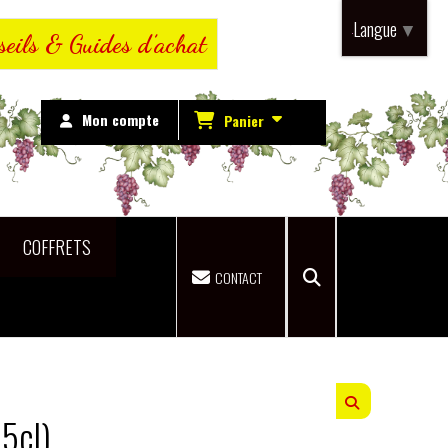
Langue
▼
seils & Guides d’achat
Mon compte
Panier
COFFRETS
CONTACT
5cl)