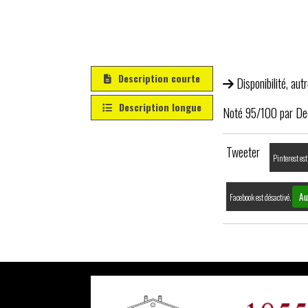
Description courte
Disponibilité, au
Description longue
Noté 95/100 par De
Tweeter
Pinterest est
Au
Facebook est désactivé.