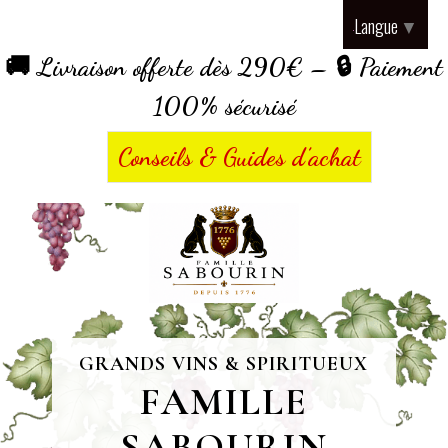
Panneau de gestion des cookies
Langue
▼
🚚 Livraison offerte dès 290€ – 🔒 Paiement
100% sécurisé
Conseils & Guides d’achat
GRANDS VINS & SPIRITUEUX
FAMILLE
SABOURIN