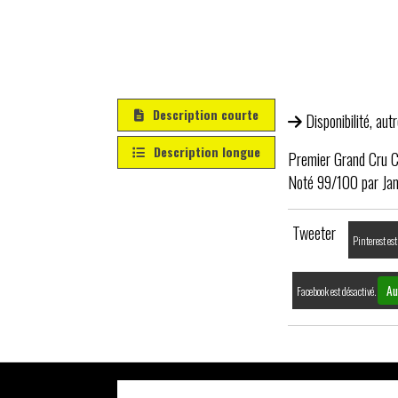
Description courte
Disponibilité, au
Description longue
Premier Grand Cru C
Noté 99/100 par Ja
Tweeter
Pinterest est
Au
Facebook est désactivé.