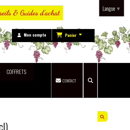
Langue
▼
seils & Guides d’achat
Mon compte
Panier
COFFRETS
CONTACT
cl)