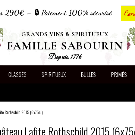
dès 290€ – 🔒 Paiement 100% sécurisé
Con
GRANDS VINS & SPIRITUEUX
FAMILLE SABOURIN
Depuis 1776
CLASSÉS
SPIRITUEUX
BULLES
PRIMÉS
ite Rothschild 2015 (6x75cl)
âteau Lafite Rothschild 2015 (6x75