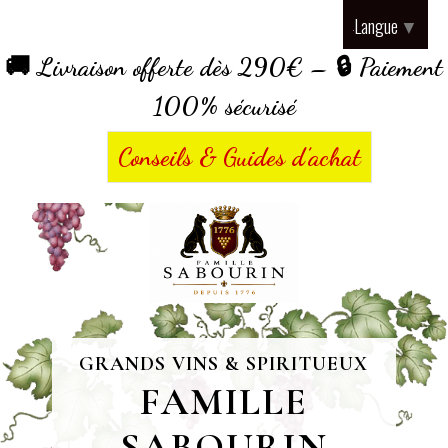
Panneau de gestion des cookies
Langue
▼
🚚 Livraison offerte dès 290€ – 🔒 Paiement
100% sécurisé
Conseils & Guides d’achat
GRANDS VINS & SPIRITUEUX
FAMILLE
SABOURIN