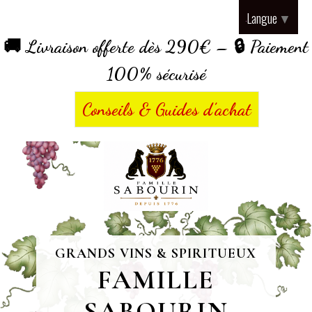
Panneau de gestion des cookies
Langue
▼
🚚 Livraison offerte dès 290€ – 🔒 Paiement
100% sécurisé
Conseils & Guides d’achat
GRANDS VINS & SPIRITUEUX
FAMILLE
SABOURIN