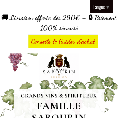
Panneau de gestion des cookies
Langue
▼
🚚 Livraison offerte dès 290€ – 🔒 Paiement
100% sécurisé
Conseils & Guides d’achat
GRANDS VINS & SPIRITUEUX
FAMILLE
SABOURIN