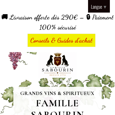
Panneau de gestion des cookies
Langue
▼
🚚 Livraison offerte dès 290€ – 🔒 Paiement
100% sécurisé
Conseils & Guides d’achat
GRANDS VINS & SPIRITUEUX
FAMILLE
SABOURIN