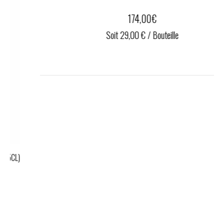
CHAMPAGNE BRUT PREMIER CRU LOUIS NICAISE (6X75CL)
156,00
€
Soit 26,00 € / Bouteille
ACHETER