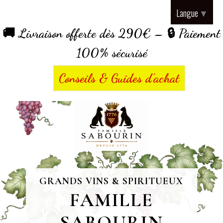
Panneau de gestion des cookies
Langue
▼
🚚 Livraison offerte dès 290€ – 🔒 Paiement
100% sécurisé
Conseils & Guides d’achat
GRANDS VINS & SPIRITUEUX
FAMILLE
SABOURIN